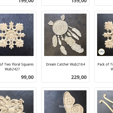
Pris
Pris
199,00
159,00
mva.
mva.
Kjøp
Kjøp
of Two Floral Squares
Dream Catcher Wub2164
Pack of T
inkl.
Wub2427
W
inkl.
mva.
Pris
Pris
99,00
229,00
mva.
Kjøp
Kjøp