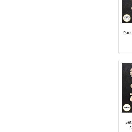
Pack
inkl.
mva.
Set
S