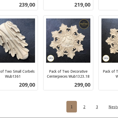
inkl.
inkl.
Pris
Pris
239,00
219,00
mva.
mva.
Kjøp
Kjøp
 of Two Small Corbels
Pack of Two Decorative
Pack of 
Wub1361
Centerpieces Wub1323.18
W
inkl.
inkl.
Pris
Pris
209,00
299,00
mva.
mva.
Kjøp
Kjøp
1
2
3
Neste