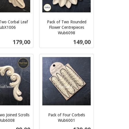
Two Corbal Leaf
Pack of Two Rounded
ubX1006
Flower Centrepieces
Wub6098
inkl.
Pris
Pris
179,00
149,00
mva.
Kjøp
Kjøp
wo Joined Scrolls
Pack of Four Corbels
ub6008
Wub6001
inkl.