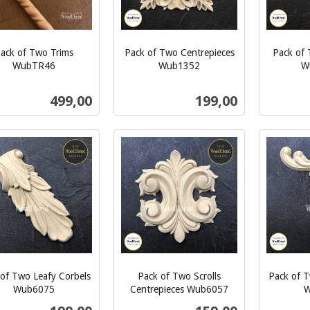
ack of Two Trims
Pack of Two Centrepieces
Pack of 
WubTR46
Wub1352
W
inkl.
inkl.
mva.
mva.
Pris
Pris
499,00
199,00
Kjøp
Kjøp
of Two Leafy Corbels
Pack of Two Scrolls
Pack of T
Wub6075
Centrepieces Wub6057
W
inkl.
inkl.