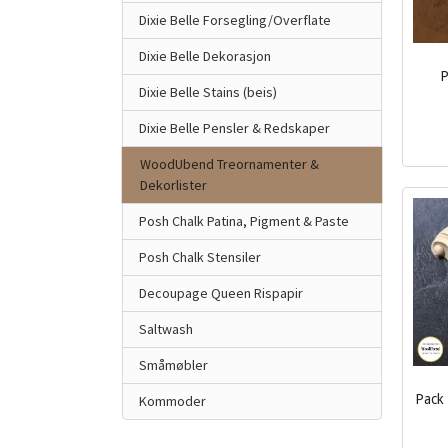
Dixie Belle Forsegling/Overflate
Dixie Belle Dekorasjon
P
Dixie Belle Stains (beis)
inkl.
Dixie Belle Pensler & Redskaper
mva.
WoodUbend Treornamenter &
Dekorlister
Posh Chalk Patina, Pigment & Paste
Posh Chalk Stensiler
Decoupage Queen Rispapir
Saltwash
Småmøbler
Pack 
Kommoder
inkl.