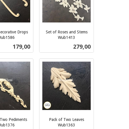
Decorative Drops
Set of Roses and Stems
ub1586
Wub1413
inkl.
Pris
Pris
179,00
279,00
mva.
Kjøp
Kjøp
 Two Pediments
Pack of Two Leaves
ub1376
Wub1363