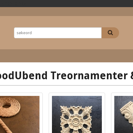
Gå
2rJS7Q2EGPRk
til
innholdet
odUbend Treornamenter &