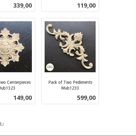
inkl.
Pris
Pris
339,00
119,00
mva.
Kjøp
Kjøp
Two Centerpieces
Pack of Two Pediments
ub1323
Wub1233
inkl.
Pris
Pris
149,00
599,00
mva.
Kjøp
Les mer
 ›