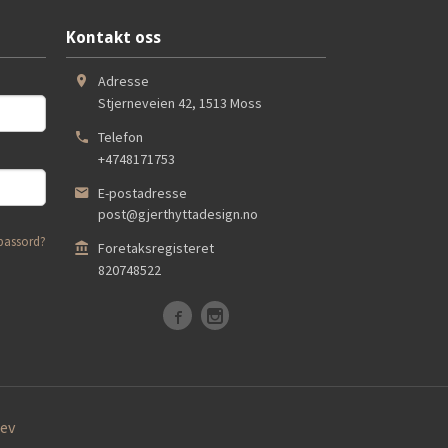
Kontakt oss
Adresse
Stjerneveien 42
,
1513
Moss
Telefon
+4748171753
E-postadresse
post@gjerthyttadesign.no
passord?
Foretaksregisteret
820748522
ev