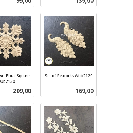
Pris
Pris
99,00
139,00
mva.
Kjøp
Kjøp
wo Floral Squares
Set of Peacocks Wub2120
inkl.
ub2130
mva.
Pris
Pris
209,00
169,00
Kjøp
Kjøp