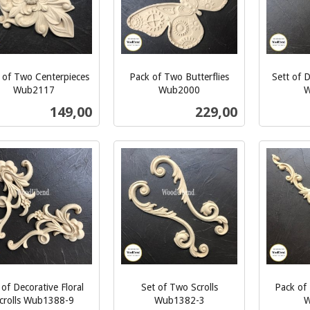
 of Two Centerpieces
Pack of Two Butterflies
Sett of 
Wub2117
Wub2000
W
inkl.
inkl.
Pris
Pris
149,00
229,00
mva.
mva.
Kjøp
Kjøp
 of Decorative Floral
Set of Two Scrolls
Pack of
crolls Wub1388-9
Wub1382-3
W