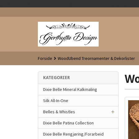
google-site-verification=iFdQMsgf1xYql80EOTromwVJGvzsS4O
Forside
WoodUbend Treornamenter & Dekorlister
Wo
KATEGORIER
Dixie Belle Mineral Kalkmaling
Silk All-In-One
Belles & Whistles
Dixie Belle Patina Collection
Dixie Belle Rengjøring/Forarbeid