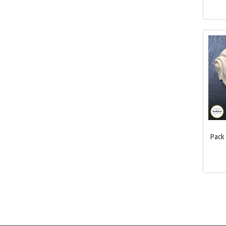
inkl.
mva.
Pack
inkl.
mva.