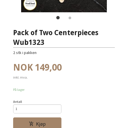
Pack of Two Centerpieces
Wub1323
2 stk i pakken
Pris
NOK
149,00
inkl. mva.
På lager
Antall
Kjøp