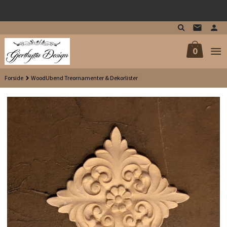
google-site-
Gå
verification=iFdQMsgf1xYql80EOTromwVJGvzsS4O2rJS7Q2EGPRk
til
innholdet
0
Forside
WoodUbend Treornamenter & Dekorlister