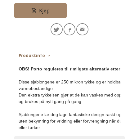
Kjøp
Produktinfo
OBS! Porto reguleres til rimligste alternativ etter Posten
Disse sjablongene er 250 mikron tykke og er holdbare og 
varmebestandige.
Den ekstra tykkelsen gjør at de kan vaskes med oppvasksåp
og brukes på nytt gang på gang.

Sjablongene lar deg lage fantastiske design raskt og enkelt,
uten bekymring for vridning eller forvrengning når du vasker 
eller tørker.