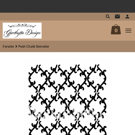
google-site-
Gå
verification=iFdQMsgf1xYql80EOTromwVJGvzsS4O2rJS7Q2EGPRk
til
innholdet
0
Forside
Posh Chalk Stensiler