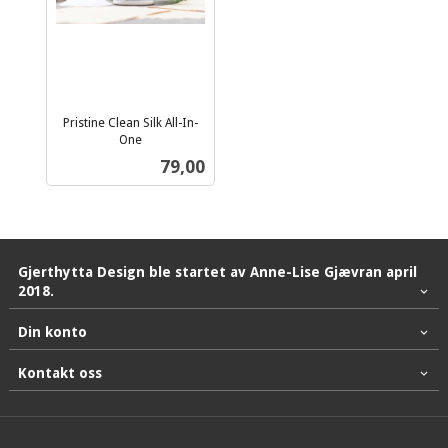
Pristine Clean Silk All-In-
One
inkl.
Pris
79,00
mva.
Gjerthytta Design ble startet av Anne-Lise Gjævran april
2018.
Din konto
Kontakt oss