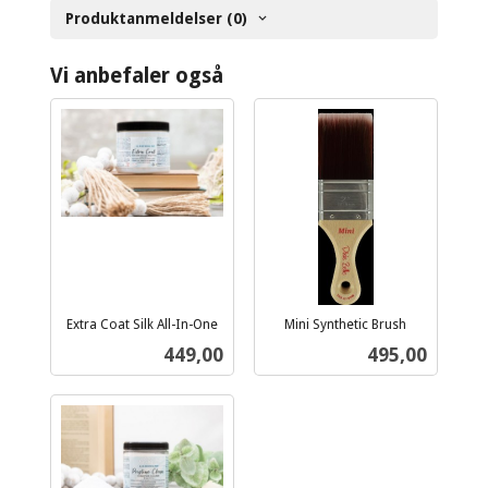
Produktanmeldelser (0)
Vi anbefaler også
Extra Coat Silk All-In-One
Mini Synthetic Brush
inkl.
inkl.
Pris
Pris
449,00
495,00
mva.
mva.