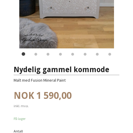
Nydelig gammel kommode
Malt med Fusion Mineral Paint
Pris
NOK
1 590,00
inkl. mva.
På lager
Antall