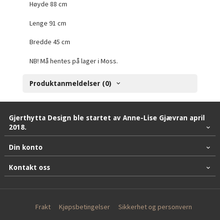
Høyde 88 cm
Lenge 91 cm
Bredde 45 cm
NB! Må hentes på lager i Moss.
Produktanmeldelser (0)
Gjerthytta Design ble startet av Anne-Lise Gjævran april
2018.
Din konto
Kontakt oss
Frakt
Kjøpsbetingelser
Sikkerhet og personvern