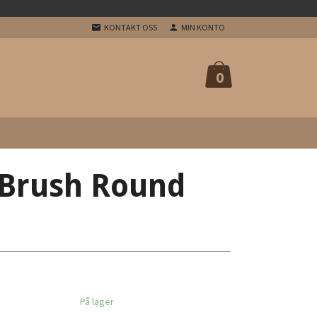
KONTAKT OSS
MIN KONTO
0
 Brush Round
På lager