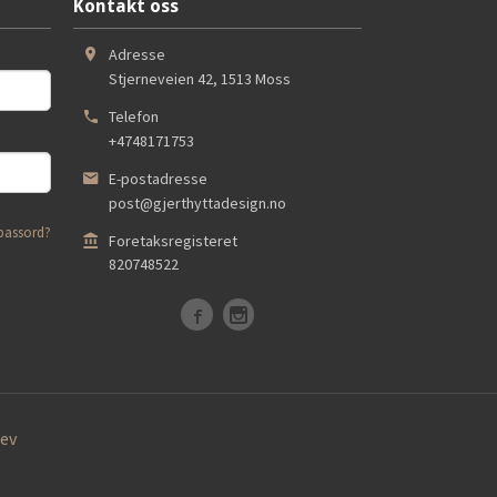
Kontakt oss
Adresse
Stjerneveien 42
,
1513
Moss
Telefon
+4748171753
E-postadresse
post@gjerthyttadesign.no
passord?
Foretaksregisteret
820748522
ev