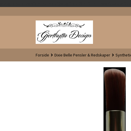
google-site-verification=iFdQMsgf1xYql80EOTromwVJGvzsS4O
Forside
Dixie Belle Pensler & Redskaper
Syntheti