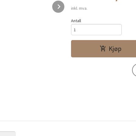
Next
inkl. mva.
Antall
Kjøp