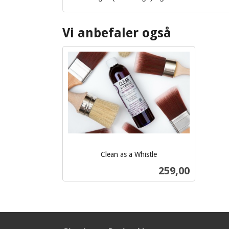
Vi anbefaler også
Clean as a Whistle
inkl.
Pris
259,00
mva.
Kjøp