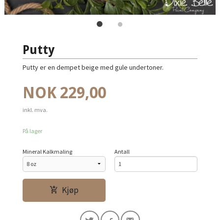
Putty
Putty er en dempet beige med gule undertoner.
Pris
NOK
229,00
inkl. mva.
På lager
Mineral Kalkmaling
Antall
Kjøp