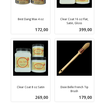
Best Dang Wax 4 oz
Clear Coat 16 oz Flat,
inkl.
Satin, Gloss
inkl.
mva.
Pris
Pris
172,00
399,00
mva.
Clear Coat 8 oz Satin
Dixie Belle French Tip
inkl.
Brush
inkl.
mva.
Pris
Pris
269,00
179,00
mva.