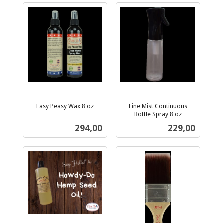
Easy Peasy Wax 8 oz
Fine Mist Continuous
inkl.
Bottle Spray 8 oz
inkl.
mva.
Pris
Pris
294,00
229,00
mva.