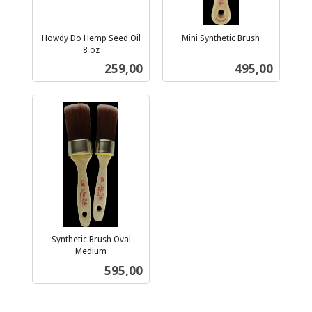
Howdy Do Hemp Seed Oil
Mini Synthetic Brush
inkl.
8 oz
inkl.
mva.
Pris
Pris
259,00
495,00
mva.
Synthetic Brush Oval
Medium
inkl.
Pris
595,00
mva.