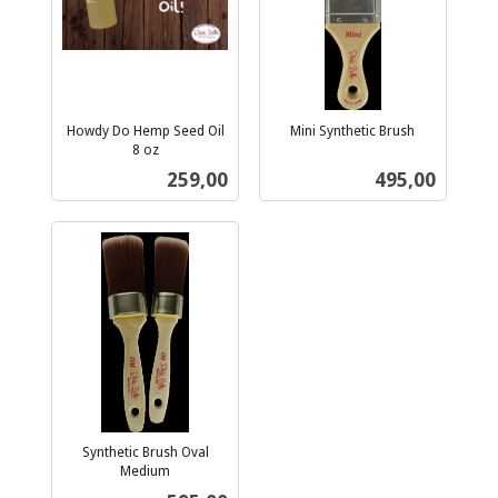
Howdy Do Hemp Seed Oil
Mini Synthetic Brush
inkl.
8 oz
inkl.
mva.
Pris
Pris
259,00
495,00
mva.
Synthetic Brush Oval
Medium
inkl.