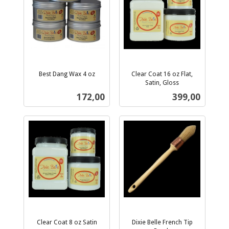
Best Dang Wax 4 oz
Clear Coat 16 oz Flat,
inkl.
Satin, Gloss
inkl.
mva.
Pris
Pris
172,00
399,00
mva.
Clear Coat 8 oz Satin
Dixie Belle French Tip