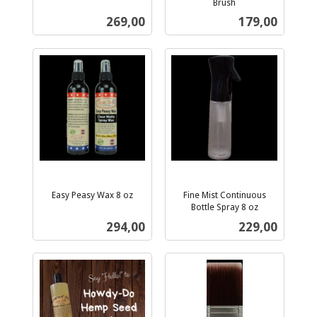
inkl.
Brush
inkl.
mva.
Pris
Pris
269,00
179,00
mva.
Easy Peasy Wax 8 oz
Fine Mist Continuous
inkl.
Bottle Spray 8 oz
inkl.
mva.
Pris
Pris
294,00
229,00
mva.