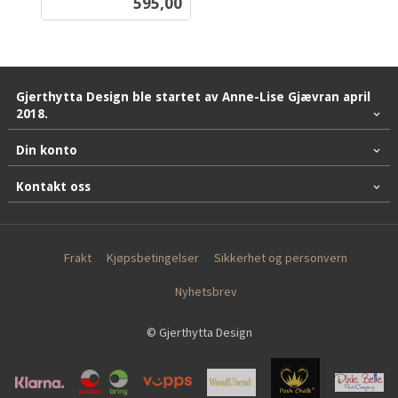
Pris
595,00
mva.
Gjerthytta Design ble startet av Anne-Lise Gjævran april
2018.
Din konto
Kontakt oss
Frakt
Kjøpsbetingelser
Sikkerhet og personvern
Nyhetsbrev
© Gjerthytta Design