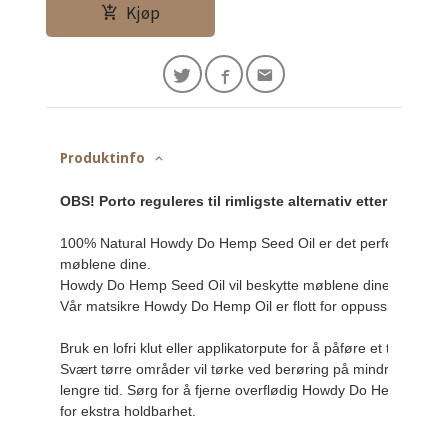
Kjøp
Produktinfo
OBS! Porto reguleres til rimligste alternativ etter Posten
100% Natural Howdy Do Hemp Seed Oil er det perfekte valget fo
møblene dine. 
Howdy Do Hemp Seed Oil vil beskytte møblene dine i årevis m
Vår matsikre Howdy Do Hemp Oil er flott for oppussing av kj
Bruk en lofri klut eller applikatorpute for å påføre et tynt l
Svært tørre områder vil tørke ved berøring på mindre enn en 
lengre tid. Sørg for å fjerne overflødig Howdy Do Hemp Oil ved
for ekstra holdbarhet.