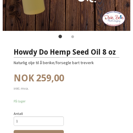
Howdy Do Hemp Seed Oil 8 oz
Naturlig olje til å berike/forsegle bart treverk
Pris
NOK
259,00
inkl. mva.
På lager
Antall