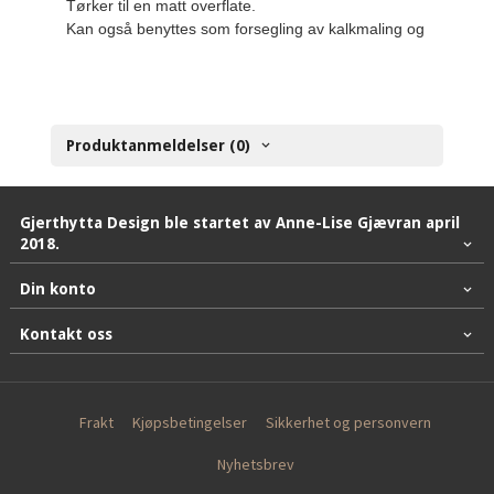
Tørker til en matt overflate.
Kan også benyttes som forsegling av kalkmaling og milk paint
Produktanmeldelser (0)
Gjerthytta Design ble startet av Anne-Lise Gjævran april
2018.
Din konto
Kontakt oss
Frakt
Kjøpsbetingelser
Sikkerhet og personvern
Nyhetsbrev