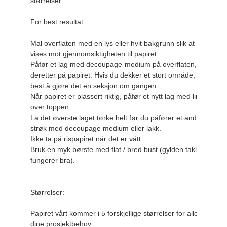
størrelser.

For best resultat:

Mal overflaten med en lys eller hvit bakgrunn slik at bildet
vises mot gjennomsiktigheten til papiret.

Påfør et lag med decoupage-medium på overflaten, og legg 
deretter på papiret. Hvis du dekker et stort område, er det 
best å gjøre det en seksjon om gangen.

Når papiret er plassert riktig, påfør et nytt lag med lim 
over toppen.

La det øverste laget tørke helt før du påfører et andre 
strøk med decoupage medium eller lakk.

Ikke ta på rispapiret når det er vått.

Bruk en myk børste med flat / bred bust (gylden taklon 
fungerer bra).

Størrelser:

Papiret vårt kommer i 5 forskjellige størrelser for alle 
dine prosjektbehov.
