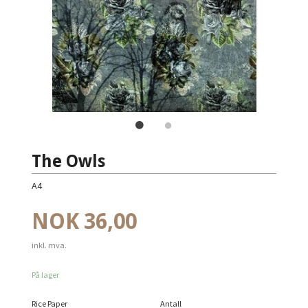
The Owls
A4
Pris
NOK
36,00
inkl. mva.
På lager
Rice Paper
Antall