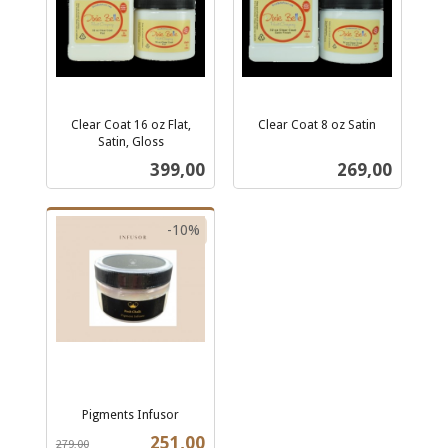
Clear Coat 16 oz Flat,
Clear Coat 8 oz Satin
inkl.
Satin, Gloss
inkl.
mva.
Pris
Pris
399,00
269,00
mva.
-10%
Pigments Infusor
Rabatt
inkl.
Tilbud
251,00
279,00