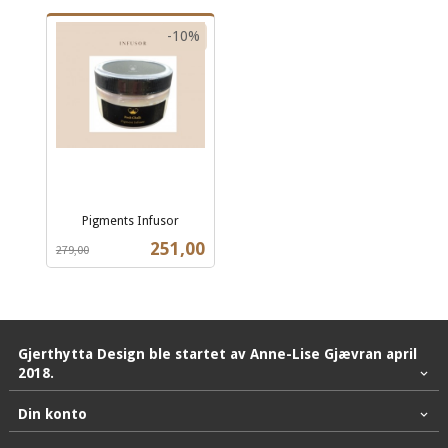
-10%
Pigments Infusor
Rabatt
inkl.
Tilbud
251,00
279,00
mva.
Gjerthytta Design ble startet av Anne-Lise Gjævran april
2018.
Din konto