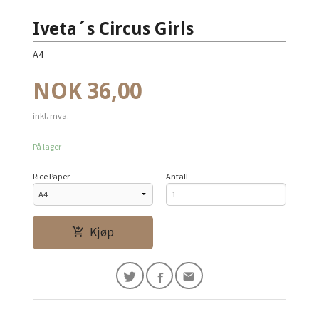
Iveta´s Circus Girls
A4
Pris
NOK
36,00
inkl. mva.
På lager
Rice Paper
Antall
Kjøp