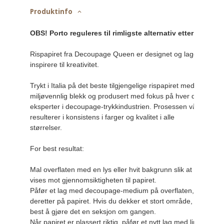
Produktinfo
OBS! Porto reguleres til rimligste alternativ etter Posten
Rispapiret fra Decoupage Queen er designet og laget for å 
inspirere til kreativitet.

Trykt i Italia på det beste tilgjengelige rispapiret med 
miljøvennlig blekk og produsert med fokus på hver detalj av 
eksperter i decoupage-trykkindustrien. Prosessen vår 
resulterer i konsistens i farger og kvalitet i alle 
størrelser.

For best resultat:

Mal overflaten med en lys eller hvit bakgrunn slik at bildet
vises mot gjennomsiktigheten til papiret.

Påfør et lag med decoupage-medium på overflaten, og legg 
deretter på papiret. Hvis du dekker et stort område, er det 
best å gjøre det en seksjon om gangen.

Når papiret er plassert riktig, påfør et nytt lag med lim 