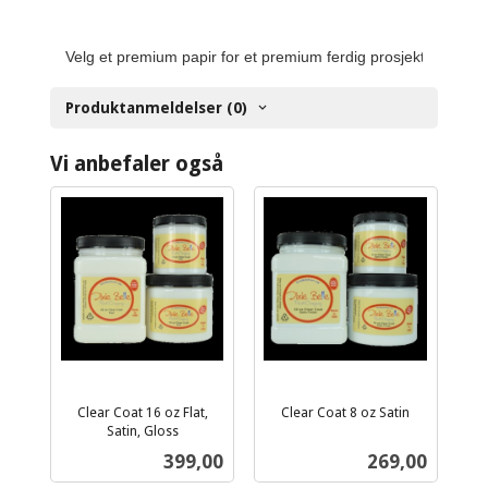
Velg et premium papir for et premium ferdig prosjekt.
Produktanmeldelser (0)
Vi anbefaler også
Clear Coat 16 oz Flat,
Clear Coat 8 oz Satin
inkl.
Satin, Gloss
inkl.
mva.
Pris
Pris
399,00
269,00
mva.