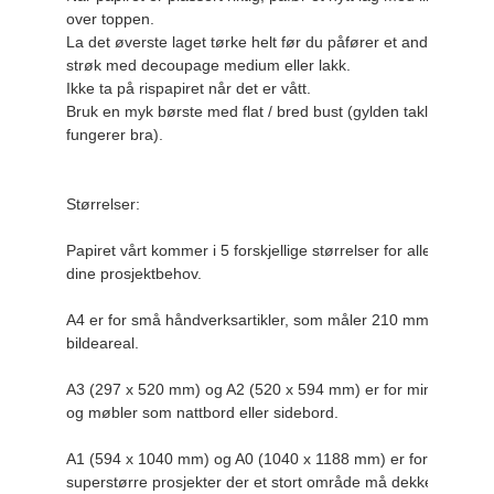
over toppen.

La det øverste laget tørke helt før du påfører et andre 
strøk med decoupage medium eller lakk.

Ikke ta på rispapiret når det er vått.

Bruk en myk børste med flat / bred bust (gylden taklon 
fungerer bra).

Størrelser:

Papiret vårt kommer i 5 forskjellige størrelser for alle 
dine prosjektbehov.

A4 er for små håndverksartikler, som måler 210 mm x 297 m
bildeareal.

A3 (297 x 520 mm) og A2 (520 x 594 mm) er for mindre brett
og møbler som nattbord eller sidebord.

A1 (594 x 1040 mm) og A0 (1040 x 1188 mm) er for store og
superstørre prosjekter der et stort område må dekkes.
