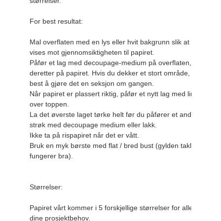
størrelser.

For best resultat:

Mal overflaten med en lys eller hvit bakgrunn slik at bildet
vises mot gjennomsiktigheten til papiret.

Påfør et lag med decoupage-medium på overflaten, og legg 
deretter på papiret. Hvis du dekker et stort område, er det 
best å gjøre det en seksjon om gangen.

Når papiret er plassert riktig, påfør et nytt lag med lim 
over toppen.

La det øverste laget tørke helt før du påfører et andre 
strøk med decoupage medium eller lakk.

Ikke ta på rispapiret når det er vått.

Bruk en myk børste med flat / bred bust (gylden taklon 
fungerer bra).

Størrelser:

Papiret vårt kommer i 5 forskjellige størrelser for alle 
dine prosjektbehov.
