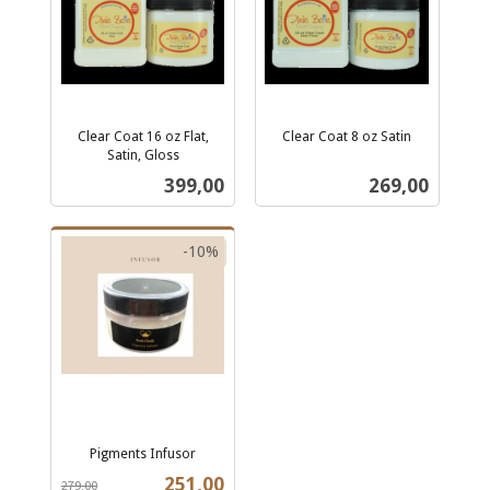
Clear Coat 16 oz Flat,
Clear Coat 8 oz Satin
inkl.
Satin, Gloss
inkl.
mva.
Pris
Pris
399,00
269,00
mva.
-10%
Pigments Infusor
Rabatt
inkl.
Tilbud
251,00
279,00