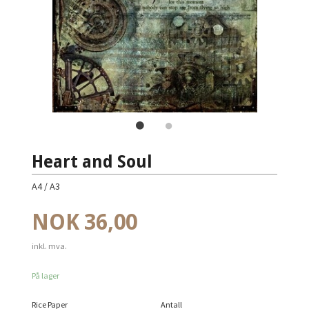
Heart and Soul
A4 / A3
Pris
NOK
36,00
inkl. mva.
På lager
Rice Paper
Antall